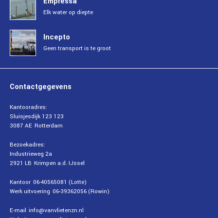
Empressa
Elk water op diepte
Incepto
Geen transport is te groot
Contactgegevens
Kantooradres:
Sluisjesdijk 123 123
3087 AE
Rotterdam
Bezoekadres:
Industrieweg 2a
2921 LB
Krimpen a.d. IJssel
Kantoor
06-40565081 (Lotte)
Werk uitvoering
06-39362056 (Rowin)
E-mail
info@vanvlietenzn.nl