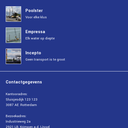
Poolster
Voor elke klus
Empressa
Elk water op diepte
Incepto
Geen transport is te groot
Contactgegevens
Kantooradres:
Sluisjesdijk 123 123
3087 AE
Rotterdam
Bezoekadres:
Industrieweg 2a
2921 LB
Krimpen a.d. IJssel