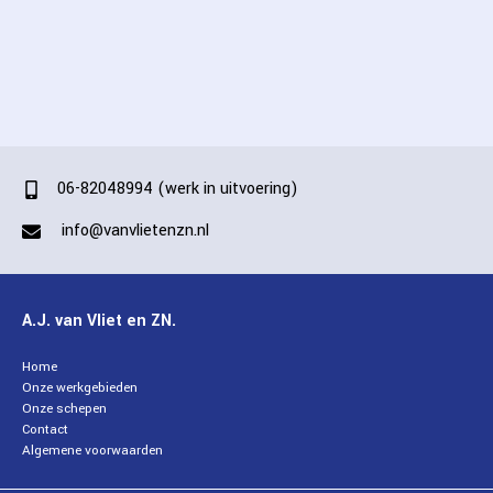
PROJECTEN
CONTACT
06-82048994 (werk in uitvoering)
info@vanvlietenzn.nl
A.J. van Vliet en ZN.
Home
Onze werkgebieden
Onze schepen
Contact
Algemene voorwaarden